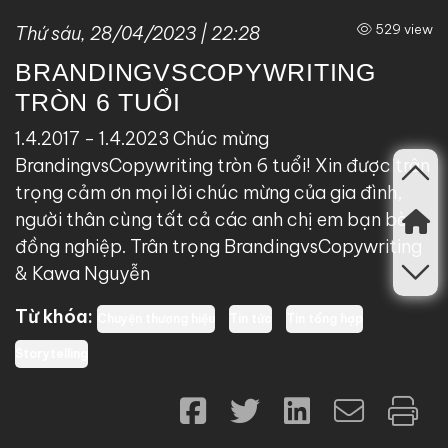
529 view
Thứ sáu, 28/04/2023 | 22:28
BRANDINGVSCOPYWRITING
TRÒN 6 TUỔI
1.4.2017 - 1.4.2023 Chúc mừng
BrandingvsCopywriting tròn 6 tuổi! Xin được trân
trọng cảm ơn mọi lời chúc mừng của gia đình,
người thân cùng tất cả các anh chị em bạn bè
đồng nghiệp. Trân trọng BrandingvsCopywriting
& Kawa Nguyễn
Từ khóa:
Chuyện thương hiệu
Tin tức
Tin tổng hợp
Storytelling