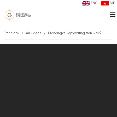
ENG
VIE
Trang chủ
All videos
BrandingvsCopywriting tròn 6 tuổi